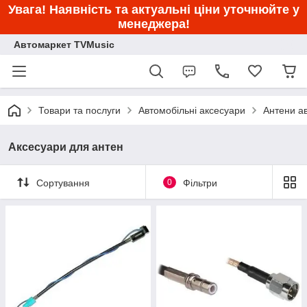
Увага! Наявність та актуальні ціни уточнюйте у
менеджера!
Автомаркет TVMusic
Товари та послуги
Автомобільні аксесуари
Антени ав
Аксесуари для антен
Сортування
0
Фільтри