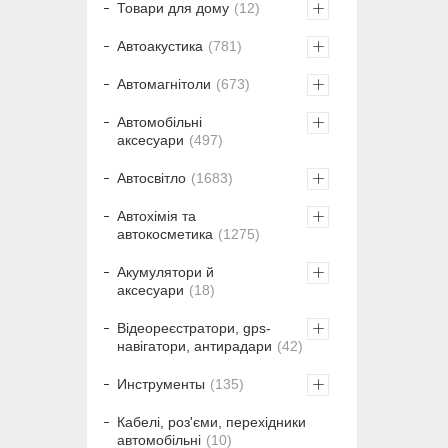
Товари для дому
12
Автоакустика
781
Автомагнітоли
673
Автомобільні
аксесуари
497
Автосвітло
1683
Автохімія та
автокосметика
1275
Акумулятори й
аксесуари
18
Відеореєстратори, gps-
навігатори, антирадари
42
Инструменты
135
Кабелі, роз'єми, перехідники
автомобільні
10