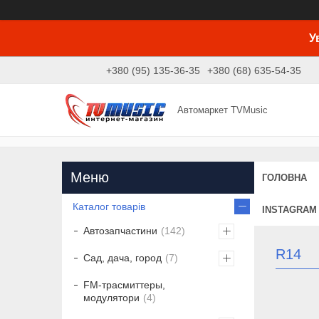
У
+380 (95) 135-36-35
+380 (68) 635-54-35
Автомаркет TVMusic
ГОЛОВНА
Каталог товарів
INSTAGRAM
Автозапчастини
142
R14
Сад, дача, город
7
FM-трасмиттеры,
модулятори
4